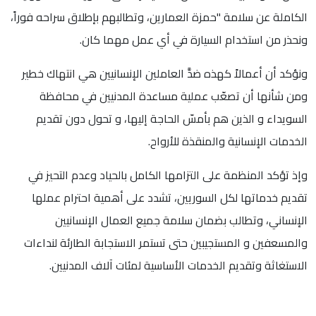
الكاملة عن سلامة "حمزة العمارين، وتطالبهم بإطلاق سراحه فوراً،
ونحذر من استخدام السيارة في أي عمل مهما كان.
ونؤكد أن أعمالاً كهذه ضدَّ العاملين الإنسانيين هي انتهاك خطير
ومن شأنها أن تصعّب عملية مساعدة المدنيين في محافظة
السويداء و الذين هم بأمسّ الحاجة إليها، و تحول دون تقديم
الخدمات الإنسانية والمنقذة للأرواح.
وإذ تؤكد المنظمة على التزامها الكامل بالحياد وعدم التحيز في
تقديم خدماتها لكل السوريين، تشدد على أهمية احترام عملها
الإنساني، وتطالب بضمان سلامة جميع العمال الإنسانيين
والمسعفين و المستجيبين حتى تستمر الاستجابة الطارئة لنداءات
الاستغاثة وتقديم الخدمات الأساسية لمئات آلاف المدنيين.