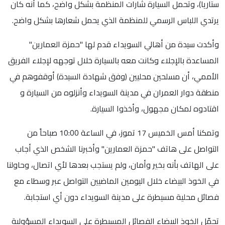
ستاريا)، وتحمل السيارة شارات المنظمة بشكل واضح، كما أنه كان
يرتدي اللباس الرسمي للمنظمة الذي يحمل شعارها بشكل واضح.
وأكدت سيدة من أهالي السويداء قدم لها "حمزة العمارين"
المساعدة بالإجلاء وكانت معه بالسيارة خلال توجهه لإجلاء الفريق
الأممي، أن مسلحين محليين (وفق شهادة السيدة) أوقفوهم في
منطقة دوار العمران في مدينة السويداء وأنزلوه من السيارة و
اقتادوه لمكان مجهول، وأخذوا السيارة.
وتمكنا أمس الخميس 17 تموز، في الساعة 10:00 صباحاً من
التواصل على هاتف "حمزة العمارين" وأخبرنا الشخص الذي أجاب
على الهاتف بأنه بخير وأمان، ولم يستجب بعدها لأي اتصال، وحاولنا
في الخوذ البيضاء خلال اليومين الماضيين التواصل عبر وسطاء مع
فصائل محلية مسيطرة على مدينة السويداء دون أي استجابة.
تحمّل الخوذ البيضاء الفصائل المسيطرة على السويداء المسؤولية