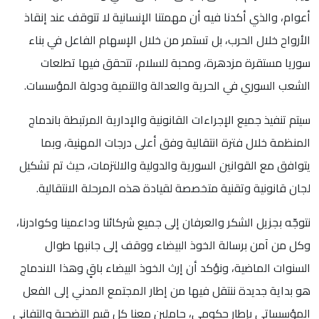
أعوام، والذي أكدنا فيه أن مهمتنا الإنسانية لا تتوقف عند إنقاذ
الأرواح خلال الحرب، بل تستمر من خلال الإسهام الفاعل في بناء
سوريا مستقرة مزدهرة، ومحبة للسلام، تتحقق فيها تطلعات
الشعب السوري في الحرية والعدالة والتنمية ودولة المؤسسات.
سيتم تنفيذ جميع الإجراءات القانونية والإدارية المرتبطة باندماج
المنظمة خلال فترة انتقالية وفق أعلى درجات المهنية، وبما
يتوافق مع القوانين السورية والدولية والالتزمات، حيث تم تشكيل
لجان قانونية وتقنية متخصصة لقيادة هذه المرحلة الانتقالية.
نتوجّه بجزيل الشكر والعرفان إلى جميع شركائنا وداعمينا وكوادرنا،
وكل من آمن برسالة الخوذ البيضاء ووقف إلى جانبها طوال
السنوات الماضية، ونؤكد أن إرث الخوذ البيضاء باقٍ وهذا الاندماج
هو بداية جديدة ننتقل فيها من إطار المجتمع المدني إلى الفعل
المؤسساتي بإطار حكومي، حاملين معنا كل قيم التضحية والتفاني