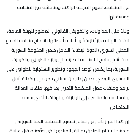
في المنظمة، لتقييم المرحلة الراهنة ومناقشة دور المنظمة
ومستقبلها.
وبناءً على المداولات، والتفويض القانوني الممنوح للهيئة العامة،
اتخذت الهيئة قراراً تاريخياً و بأغلبية أعضائها باندماج منظمة الدفاع
المدني السوري (الخوذ البيضاء) الكامل ضمن الحكومة السورية
بحيث تُنقل برامج الاستجابة الطارئة إلى وزارة الطوارئ والكوارث
السورية، بما يضمن توحيد الجهود وتطوير الاستجابة للطوارئ على
المستوى الوطني، ضمن إطار مؤسساتي حكومي، وكذلك تُنقل
برامج وملفات عمل المنظمة الأخرى بما فيها ملفات العدالة
والمحاسبة والمناصرة إلى الوزارات والهيئات الأخرى بحسب
الاختصاص
إن هذا القرار يأتي في سياق تحقيق المصلحة العليا للسوريين،
ويجسّد الالتزام الصادق بميثاق المبادئ الذي وقّعناه قبل عشرة