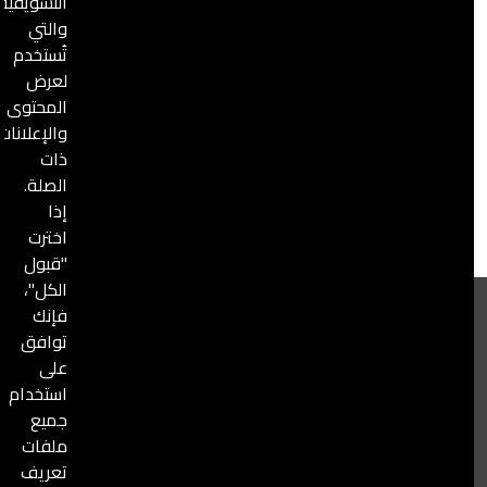
التسويقية،
والتي
5 فبراير, 2024
تقارير شهرية
تُستخدم
لعرض
تقرير أعمال الدفاع المدني الشهري كانون الثاني 2024
المحتوى
فرق "الدفاع المدني السوري" واصلت عملياتها الإنسانية
والإعلانات
ذات
الصلة.
إذا
اخترت
"قبول
الكل"،
فإنك
توافق
على
الخوذ
استخدام
جميع
نحن الخوذ البيضاء (الدفاع المدني السوري)، منظمة إنسانية
البيضاء
ملفات
مكرسة لمساعدة المجتمعات المحلية على الاستعداد
تعريف