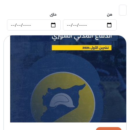
من
حتى
الصورة