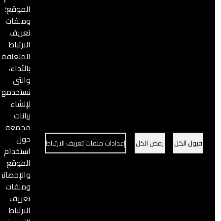
الموقع؛
تقرير أعمال الدفاع المدني السوري الشهري شباط 2024
وملفات
لعب "الدفاع المدني السوري" دورًا حاسمًا في إنقاذ الأرواح
تعريف
الارتباط
المتعلقة
بالأداء،
والتي
الصورة
نستخدمها
لإنشاء
بيانات
مجمعة
حول
قبول الكل
رفض الكل
إعدادات ملفات تعريف الارتباط
استخدام
الموقع
والإحصائيات؛
وملفات
تعريف
الارتباط