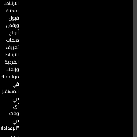
والاستجابة وإعادة البناء بعد الهجمات في سوريا الحبيبة.
الارتباط.
يمكنك
قبول
ورفض
أنواع
ملفات
تعريف
الارتباط
الفردية
وإلغاء
موافقتك
في
المستقبل
في
أي
وقت
في
"الإعدادات".