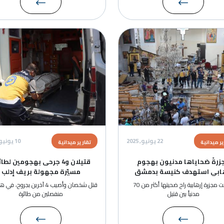
الصورة
الصور
22 يونيو, 2025
10 يونيو, 2025
تقارير ميدانية
تقا
ون بهجوم
قتيلان و4 جرحى بهجومين لطائرة
لل
سة بدمشق
مسيّرة مجهولة بريف إدلب
وقعت مجزرة إرهابية راح ضحيتها أكثر من 70
قتل شخصان وأصيب 4 آخرين بجروح، في هجومين
ال
منفصلين من طائرة