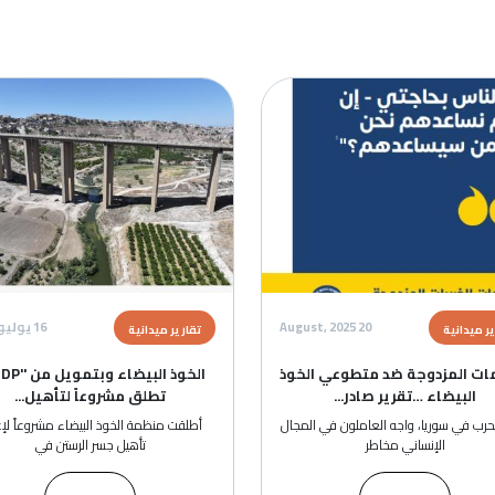
الصورة
الصور
20 August, 2
16 يوليو, 2025
تقارير ميدانية
تقا
تطوعي الخوذ
الخوذ البيضاء وبتمويل من "UNDP"
ال
در...
تطلق مشروعاً لتأهيل...
املون في المجال
أطلقت منظمة الخوذ البيضاء مشروعاً لإعادة
الحر
تأهيل جسر الرستن في