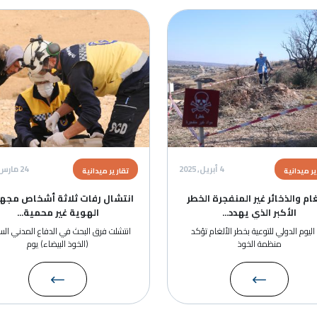
الصورة
الصور
4 أبريل, 2025
24 مارس, 2025
تقارير ميدانية
تقا
نفجرة الخطر
انتشال رفات ثلاثة أشخاص مجهولي
ت
...
الهوية غير محمية...
 الألغام تؤكد
انتشلت فرق البحث في الدفاع المدني السوري
ان
(الخوذ البيضاء) يوم