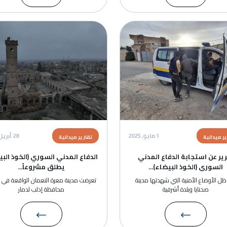
الصورة
الصور
1 مايو, 2025
28 أبريل, 2025
تقارير ميدانية
تقا
اع المدني
الدفاع المدني السوري (الخوذ البيضاء)
اء)...
يطلق مشروعاً...
 شهدتها مدينة
تعرضت مدينة معرة النعمان الواقعة في جنوب
انت
ية
محافظة إدلب لدمار