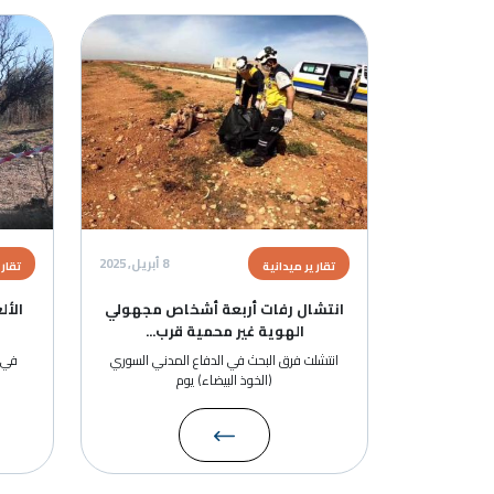
الصورة
الصورة
8 أبريل, 2025
تقارير ميدانية
تقارير ميدانية
انتشال رفات أربعة أشخاص مجهولي
الألغام والذخائر غير الم
الهوية غير محمية قرب...
الأكبر الذي يهدد
انتشلت فرق البحث في الدفاع المدني السوري
في اليوم الدولي للتوعية بخطر
(الخوذ البيضاء) يوم
منظمة الخوذ