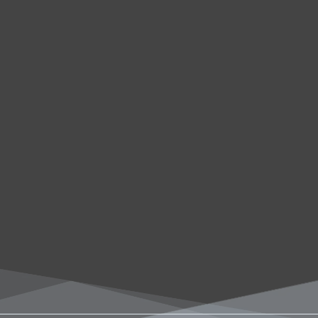
الاشترا
كونك جز
انضم