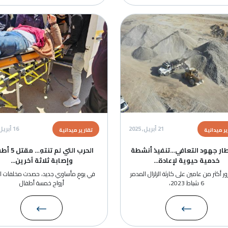
الصورة
الصور
21 أبريل, 2025
16 أبريل, 2025
تقارير ميدانية
تقا
تنفيذ أنشطة
الحرب التي لم تنتهِ… مقتل 5 أطفال
انتش
دة...
وإصابة ثلاثة آخرين...
ة الزلزال المدمر
في يومٍ مأساوي جديد، حصدت مخلفات الحرب
انت
أرواح خمسة أطفال