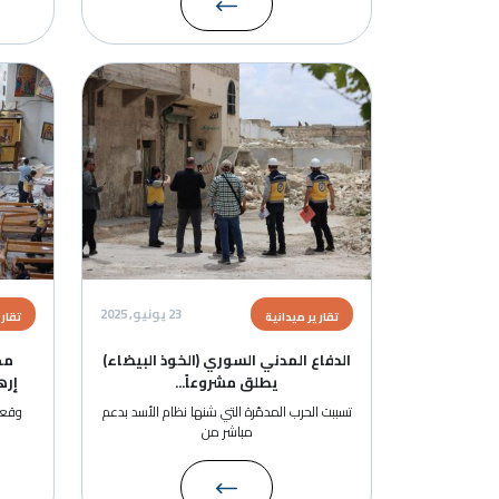
الصورة
الصورة
23 يونيو, 2025
تقارير ميدانية
تقارير ميدانية
الدفاع المدني السوري (الخوذ البيضاء)
مجزرةً ضحاياها مدني
يطلق مشروعاً...
إرهابي استهدف كني
تسببت الحرب المدمّرة التي شنها نظام الأسد بدعم
مباشر من
مدنياً بين قتيل