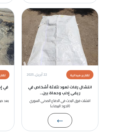
الصورة
الصورة
22 أبريل, 2025
تقارير ميدانية
تقارير ميدانية
انتشال رفات تعود لثلاثة أشخاص في
في إطار جهود التعافي…
ريفي إدلب وحماة بين...
خدمية حيوية لإعا
انتشلت فرق البحث في الدفاع المدني السوري
بعد مرور أكثر من عامين على كارث
(الخوذ البيضاء)
6 شباط 2023،