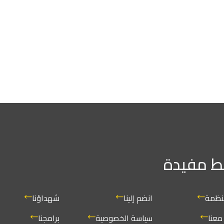
النش
ابقَ على
انضم إلينا
شهداؤنا
الأرواح
سياسة الخصوصية
برامجنا