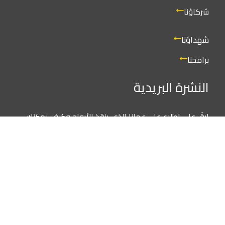
شركاؤنا
شهداؤنا
برامجنا
النشرة البريدية
ابقَ على اطلاع على عملنا الذي ينقذ الأرواح وكيف يمكنك
المشاركة. اشترك في قائمتنا البريدية لتصلك آخر الأخبار
والقصص من الخوذ البيضاء. يمكنك الاشتراك في أي وقت.
شكرًا لك على كونك جزءًا من مجتمعنا.
انضم الآن