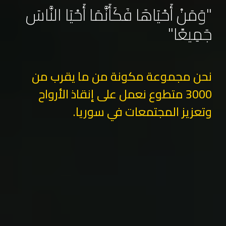
"وَمَنْ أَحْيَاهَا فَكَأَنَّمَا أَحْيَا النَّاسَ
جَمِيعًا"
نحن مجموعة مكونة من ما يقرب من
3000 متطوع نعمل على إنقاذ الأرواح
وتعزيز المجتمعات في سوريا.